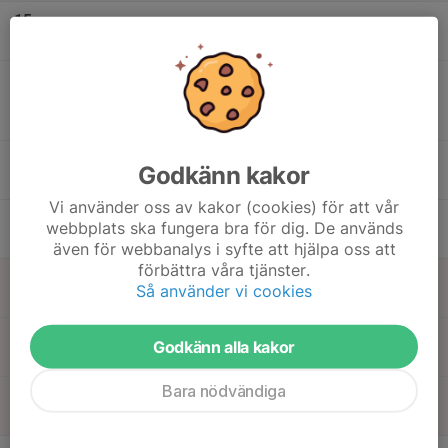
15
Mån
16
17:00
Crossbanan stängd / Enduro för
20:00
medlemmar
Tis
Motorcykel
Eliantorpsbanan
17
17:00
Mo Gård
Godkänn kakor
20:00
Ons
Eliantorp
Vi använder oss av kakor (cookies) för att vår
18
17:00
Träning endast medlemmar.
Motorcykel
webbplats ska fungera bra för dig. De används
20:00
Tor
Eliantorpsbanan
även för webbanalys i syfte att hjälpa oss att
förbättra våra tjänster.
19
Så använder vi cookies
Fre
20
Godkänn alla kakor
Lör
Bara nödvändiga
21
Sön