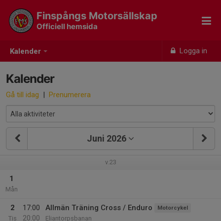
Finspångs Motorsällskap
Officiell hemsida
Logga in
Kalender
Kalender
Gå till idag
|
Prenumerera
Juni 2026
v.23
1
Mån
2
17:00
Allmän Träning Cross / Enduro
Motorcykel
20:00
Tis
Eliantorpsbanan