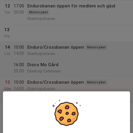
12
17:00
Endurobanan öppen för medlem och gäst
20:00
Tor
Motorcykel
Eliantorpsbanan
13
Fre
14
10:00
Enduro/Crossbanan öppen
Motorcykel
14:00
Lör
Eliantorpsbanan
16:00
Disco Mo Gård
20:00
Eliantorp Cafeterian
15
10:00
Enduro/Crossbanan öppen
Motorcykel
14:00
Sön
Eliantorpsbanan
v.12
16
18:00
Månadsträff Bilsektionen
Bilsport
19:00
Mån
Eliantorp
19:15
Spinning Lindbergs gym
20:15
Lindbergs gym Finspång