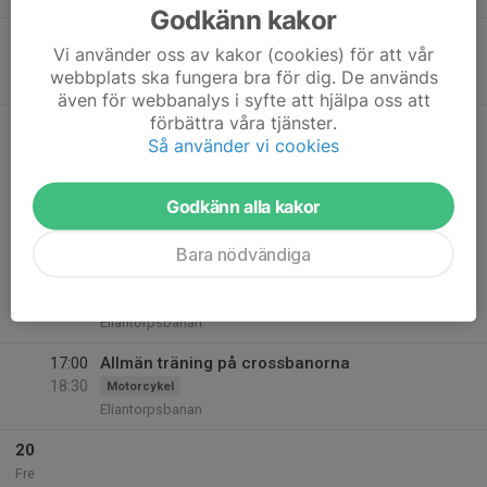
Godkänn kakor
17
17:00
Endurobanan öppen för medlemmar med
Vi använder oss av kakor (cookies) för att vår
20:00
gäst
Tis
Motorcykel
webbplats ska fungera bra för dig. De används
Eliantorpsbanan
även för webbanalys i syfte att hjälpa oss att
förbättra våra tjänster.
17:00
Allmän träning på crossbanorna
Så använder vi cookies
18:30
Motorcykel
Eliantorpsbanan
Godkänn alla kakor
18
17:00
Mo Gård
20:00
Ons
Eliantorp
Bara nödvändiga
19
17:00
Endurobanan öppen för medlem och gäst
20:00
Tor
Motorcykel
Eliantorpsbanan
17:00
Allmän träning på crossbanorna
18:30
Motorcykel
Eliantorpsbanan
20
Fre