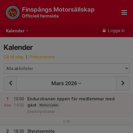
Finspångs Motorsällskap
Officiell hemsida
Logga in
Kalender
Kalender
Gå till idag
|
Prenumerera
Mars 2026
1
10:00
Endurobanan öppen för medlemmar med
14:00
gäst
Sön
Motorcykel
Eliantorpsbanan
v.10
2
18:30
Styrelsemöte