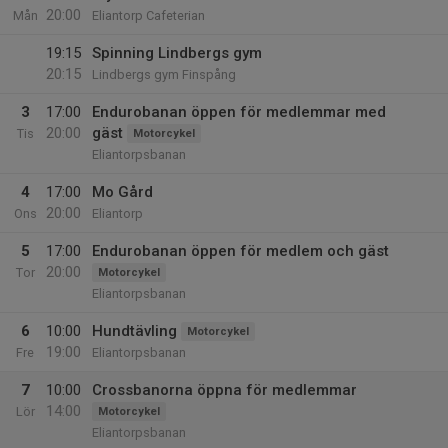
20:00
Mån
Eliantorp Cafeterian
19:15
Spinning Lindbergs gym
20:15
Lindbergs gym Finspång
3
17:00
Endurobanan öppen för medlemmar med
20:00
gäst
Tis
Motorcykel
Eliantorpsbanan
4
17:00
Mo Gård
20:00
Ons
Eliantorp
5
17:00
Endurobanan öppen för medlem och gäst
20:00
Tor
Motorcykel
Eliantorpsbanan
6
10:00
Hundtävling
Motorcykel
19:00
Fre
Eliantorpsbanan
7
10:00
Crossbanorna öppna för medlemmar
14:00
Lör
Motorcykel
Eliantorpsbanan