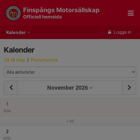
Finspångs Motorsällskap
Officiell hemsida
Logga in
Kalender
Kalender
Gå till idag
|
Prenumerera
November 2026
1
Sön
v.45
2
Mån