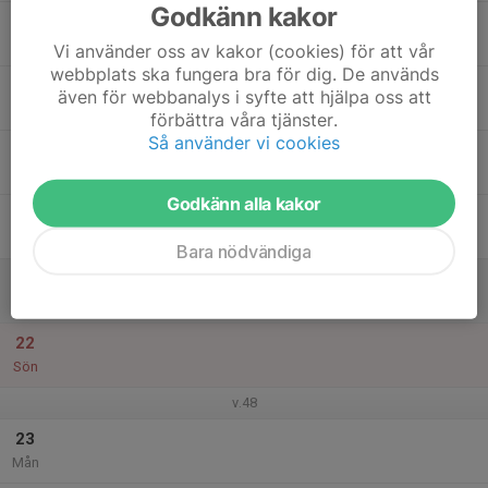
Godkänn kakor
17
Tis
Vi använder oss av kakor (cookies) för att vår
webbplats ska fungera bra för dig. De används
18
17:00
Körning MoGård
även för webbanalys i syfte att hjälpa oss att
20:00
Ons
Eliantorpsbanan
förbättra våra tjänster.
Så använder vi cookies
19
Tor
Godkänn alla kakor
20
Fre
Bara nödvändiga
21
Lör
22
Sön
v.48
23
Mån