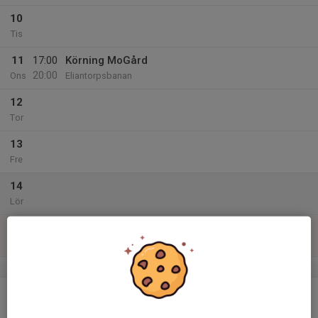
10
Tis
11
17:00
Körning MoGård
20:00
Ons
Eliantorpsbanan
12
Tor
13
Fre
14
Lör
15
Sön
v.47
16
Mån