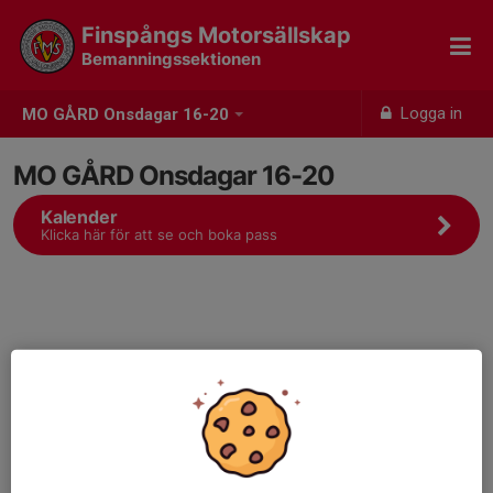
Finspångs Motorsällskap
Bemanningssektionen
Logga in
MO GÅRD Onsdagar 16-20
MO GÅRD Onsdagar 16-20
Kalender
Klicka här för att se och boka pass