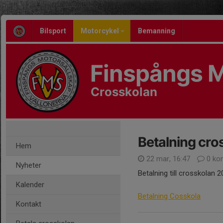
Bilsport
Motorcykel
Bemanning
Finspångs M
Crosskolan
Betalning cro
Hem
22 mar, 16:47
0 ko
Nyheter
Betalning till crosskolan 
Kalender
Betalning Cosskola
Kontakt