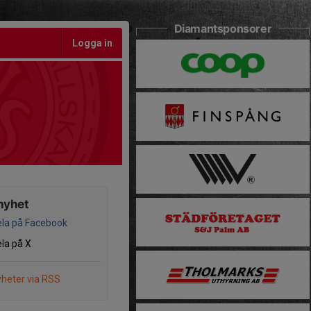
Diamantsponsorer
Logga in
nyhet
la på Facebook
la på X
heter via RSS