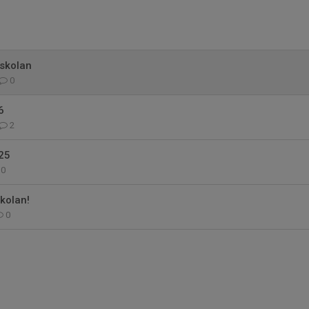
sskolan
0
6
2
25
0
kolan!
0