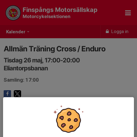
Finspångs Motorsällskap
Motorcykelsektionen
Logga in
Kalender
Allmän Träning Cross / Enduro
Tisdag 26 maj, 17:00-20:00
Eliantorpsbanan
Samling: 17:00