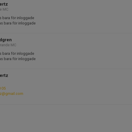
ertz
de MC
s bara för inloggade
as bara för inloggade
ndgren
örande MC
s bara för inloggade
as bara för inloggade
lertz
0 05
rtz@gmail.com