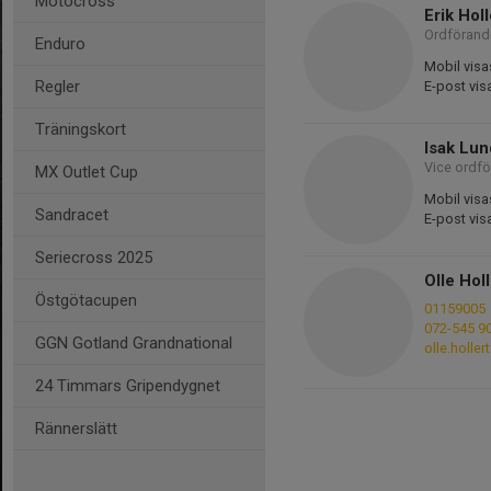
Motocross
Erik Holl
Ordföran
Enduro
Mobil visa
Regler
E-post vis
Träningskort
Isak Lu
Vice ordf
MX Outlet Cup
Mobil visa
Sandracet
E-post vis
Seriecross 2025
Olle Hol
Östgötacupen
01159005
072-545 9
GGN Gotland Grandnational
olle.holle
24 Timmars Gripendygnet
Rännerslätt