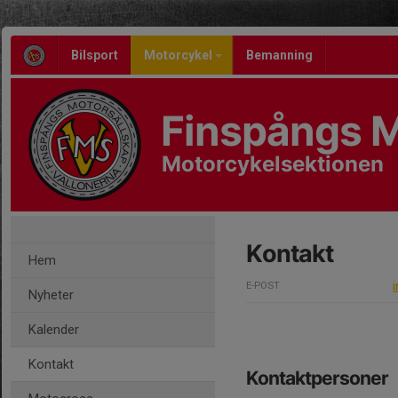
Bilsport
Motorcykel
Bemanning
Finspångs M
Motorcykelsektionen
Kontakt
Hem
E-POST
Nyheter
Kalender
Kontakt
Kontaktpersoner