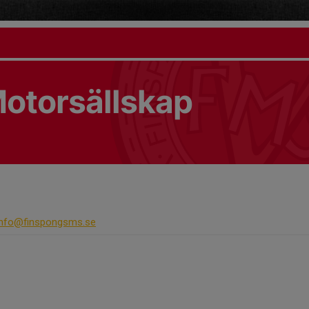
otorsällskap
info@finspongsms.se