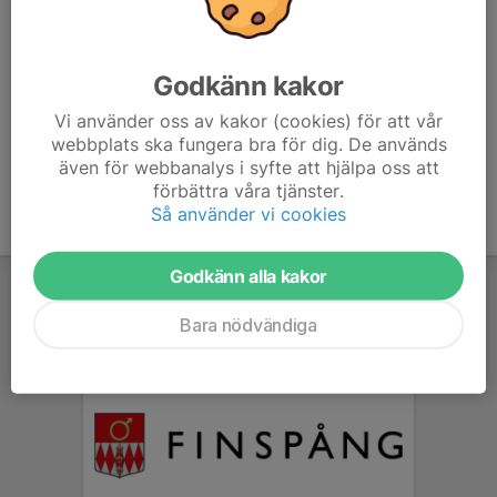
som motionsform eller på elitnivå, din egen ambitionsnivå avgör
hur just du bedriver ditt idrottande.
Godkänn kakor
Öppettider
Vi använder oss av kakor (cookies) för att vår
För öppettider på våra banor se kalendern.
webbplats ska fungera bra för dig. De används
även för webbanalys i syfte att hjälpa oss att
förbättra våra tjänster.
Så använder vi cookies
Godkänn alla kakor
Bara nödvändiga