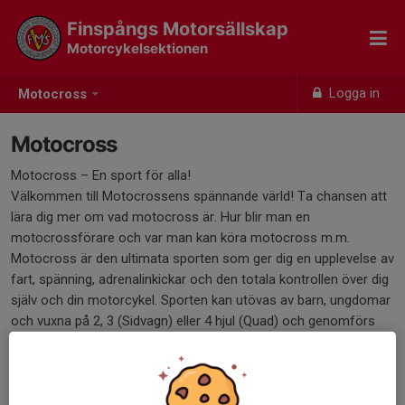
Finspångs Motorsällskap
Motorcykelsektionen
Logga in
Motocross
Motocross
Motocross – En sport för alla!
Välkommen till Motocrossens spännande värld! Ta chansen att
lära dig mer om vad motocross är. Hur blir man en
motocrossförare och var man kan köra motocross m.m.
Motocross är den ultimata sporten som ger dig en upplevelse av
fart, spänning, adrenalinkickar och den totala kontrollen över dig
själv och din motorcykel. Sporten kan utövas av barn, ungdomar
och vuxna på 2, 3 (Sidvagn) eller 4 hjul (Quad) och genomförs
framför allt mellan april och oktober. I landet finns också ett
antal inomhusanläggningar som möjliggör körning även på
vintern.
Motocross är en av få motorsporter som kan bedrivas både