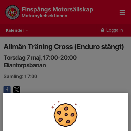
Finspångs Motorsällskap
Motorcykelsektionen
Logga in
Kalender
Allmän Träning Cross (Enduro stängt)
Torsdag 7 maj, 17:00-20:00
Eliantorpsbanan
Samling: 17:00