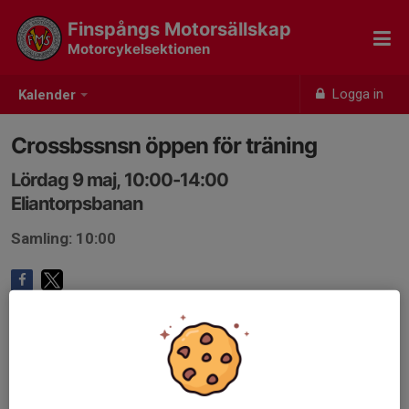
Finspångs Motorsällskap
Motorcykelsektionen
Logga in
Kalender
Crossbssnsn öppen för träning
Lördag 9 maj, 10:00-14:00
Eliantorpsbanan
Samling: 10:00