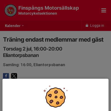
Finspångs Motorsällskap
Motorcykelsektionen
Logga in
Kalender
Träning endast medlemmar med gäst
Torsdag 2 jul, 16:00-20:00
Eliantorpsbanan
Samling: 16:00, Eliantorpsbanan