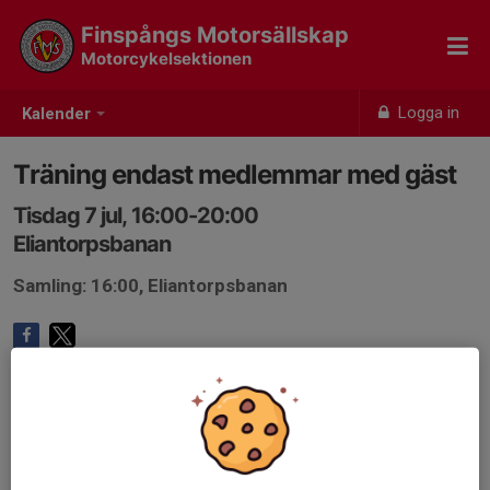
Finspångs Motorsällskap
Motorcykelsektionen
Logga in
Kalender
Träning endast medlemmar med gäst
Tisdag 7 jul, 16:00-20:00
Eliantorpsbanan
Samling: 16:00, Eliantorpsbanan