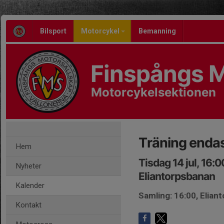
Bilsport
Motorcykel
Bemanning
Finspångs M
Motorcykelsektionen
Träning enda
Hem
Tisdag 14 jul, 16:
Nyheter
Eliantorpsbanan
Kalender
Samling: 16:00, Elian
Kontakt