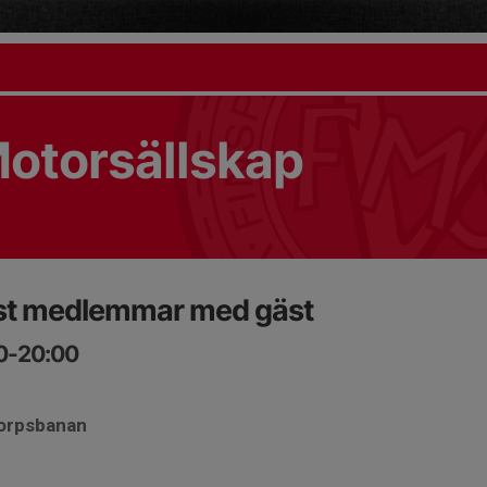
otorsällskap
st medlemmar med gäst
00-20:00
torpsbanan